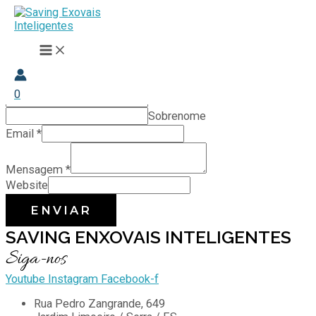
Ir
CONTATO
para
Está com dúvidas ou precisa de ajuda?
o
MAIN
conteúdo
MENU
ENTRE EM CONTATO
Nome
*
0
Nome
Sobrenome
Email
*
Mensagem
*
Website
ENVIAR
SAVING ENXOVAIS INTELIGENTES
Siga-nos
Youtube
Instagram
Facebook-f
Rua Pedro Zangrande, 649