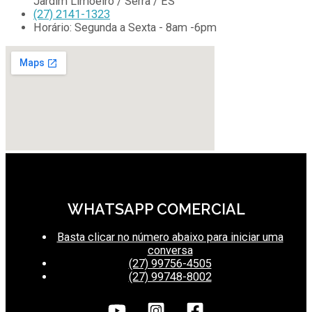
Jardim Limoeiro / Serra / ES
(27) 2141-1323
Horário: Segunda a Sexta - 8am -6pm
WHATSAPP COMERCIAL
Basta clicar no número abaixo para iniciar uma
conversa
(27) 99756-4505
(27) 99748-8002