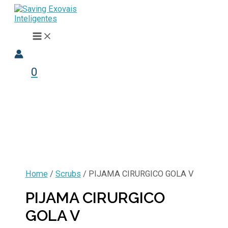
Ir
para
o
MAIN
conteúdo
MENU
0
Home
/
Scrubs
/ PIJAMA CIRURGICO GOLA V
PIJAMA CIRURGICO
GOLA V