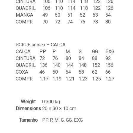
CINTURA
106
110
114
118
122
126
QUADRIL
106
110
114
118
122
126
MANGA
49
50
51
52
53
54
COMPR.
70
72
74
76
78
80
SCRUB unisex – CALÇA
CALÇA
PP
P
M
G
GG
EXG
CINTURA
72
76
80
84
88
92
QUADRIL
136
140
144
148
152
156
COXA
46
50
54
58
62
66
COMPR.
1.17
1.19
1.21
1.23
1.25
1.27
Weight
0.300 kg
Dimensions
20 × 30 × 10 cm
Tamanho
PP, P, M, G, GG, EXG