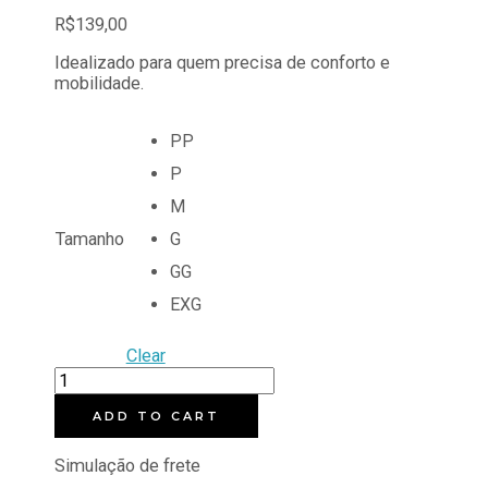
R$
139,00
Idealizado para quem precisa de conforto e
mobilidade.
PP
P
M
Tamanho
G
GG
EXG
Clear
PIJAMA
CIRURGICO
GOLA
ADD TO CART
V
quantity
Simulação de frete